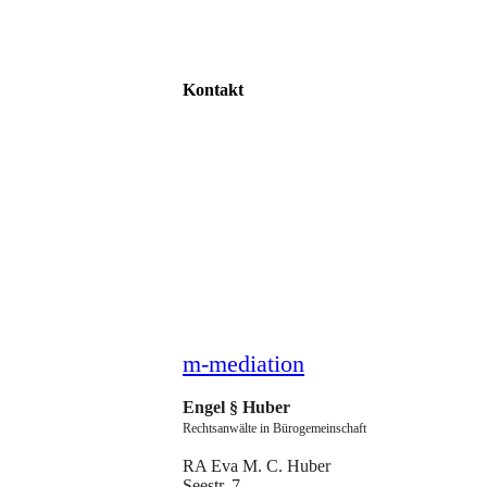
Kontakt
m-mediation
Engel § Huber­
Rechtsanwälte in Bürogemeinschaft
RA Eva M. C. Huber
Seestr. 7