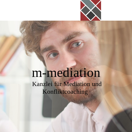
m-mediation
Kanzlei für Mediation und
Konfliktcoaching ­