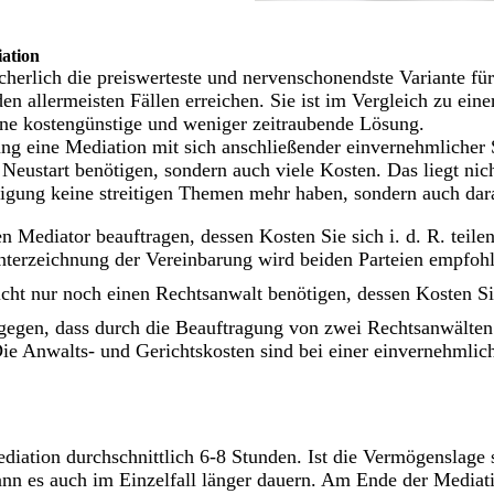
iation
icherlich die preiswerteste und nervenschonendste Variante fü
den allermeisten Fällen erreichen. Sie ist im Vergleich zu einer
ine kostengünstige und weniger zeitraubende Lösung.
dung eine Mediation mit sich anschließender einvernehmlicher
n Neustart benötigen, sondern auch viele Kosten. Das liegt nic
nigung keine streitigen Themen mehr haben, sondern auch dara
n Mediator beauftragen, dessen Kosten Sie sich i. d. R. teile
nterzeichnung der Vereinbarung wird beiden Parteien empfo
cht nur noch einen Rechtsanwalt benötigen, dessen Kosten Si
gegen, dass durch die Beauftragung von zwei Rechtsanwälten
e Anwalts- und Gerichtskosten sind bei einer einvernehmlich
diation durchschnittlich 6-8 Stunden. Ist die Vermögenslage 
ann es auch im Einzelfall länger dauern. Am Ende der Mediat